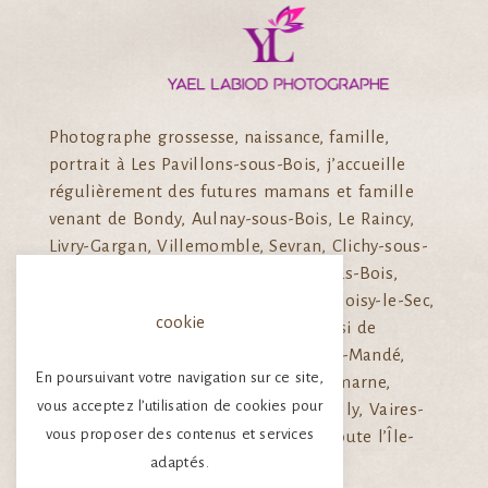
Photographe grossesse, naissance, famille,
portrait à Les Pavillons-sous-Bois, j’accueille
régulièrement des futures mamans et famille
venant de Bondy, Aulnay-sous-Bois, Le Raincy,
Livry-Gargan, Villemomble, Sevran, Clichy-sous-
Bois, Montfermeil, Drancy, Rosny-sous-Bois,
Gagny, Neuilly-sur-Marne, Bobigny, Noisy-le-Sec,
cookie
Pantin, Les Lilas, Bagnolet, mais aussi de
Fontenay-sous-bois, Vincennes, Saint-Mandé,
En poursuivant votre navigation sur ce site,
Nogent-sur-Marne, Champigny -sur-marne,
vous acceptez l’utilisation de cookies pour
Chelles, Lagny-sur-Marne, Claye-Souilly, Vaires-
vous proposer des contenus et services
sur-Marne, ainsi que de Paris et de toute l’Île-
de-France.
adaptés.