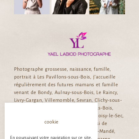
Photographe grossesse, naissance, famille,
portrait à Les Pavillons-sous-Bois, j’accueille
régulièrement des futures mamans et famille
venant de Bondy, Aulnay-sous-Bois, Le Raincy,
Livry-Gargan, Villemomble, Sevran, Clichy-sous-
Bois, Montfermeil, Drancy, Rosny-sous-Bois,
Gagny, Neuilly-sur-Marne, Bobigny, Noisy-le-Sec,
cookie
Pantin, Les Lilas, Bagnolet, mais aussi de
Fontenay-sous-bois, Vincennes, Saint-Mandé,
En poursuivant votre navigation sur ce site,
Nogent-sur-Marne, Champigny -sur-marne,